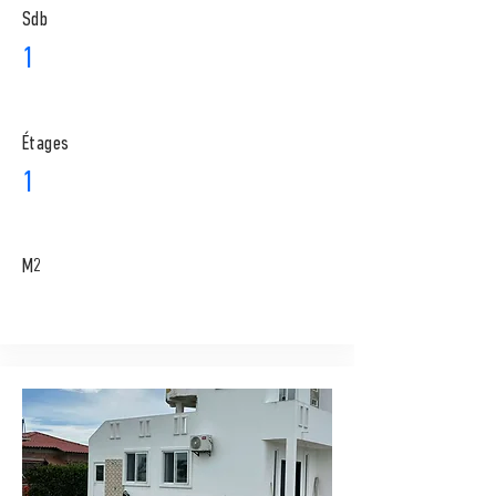
Sdb
1
​Étages
1
M2