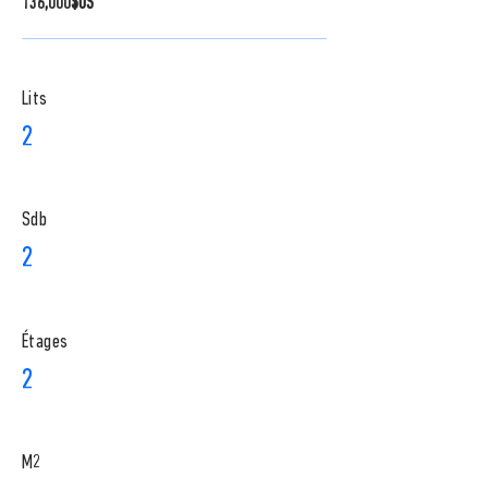
136,000$US
Lits
2
Sdb
2
​Étages
2
M2