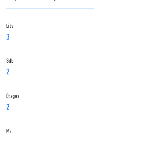
Lits
3
Sdb
2
​Étages
2
M2