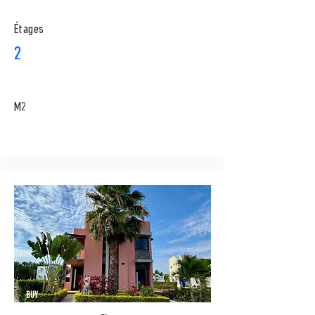
​Étages
2
M2
BUY