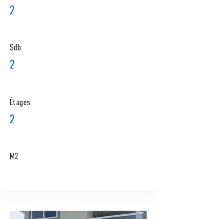
2
Sdb
2
​Étages
2
M2