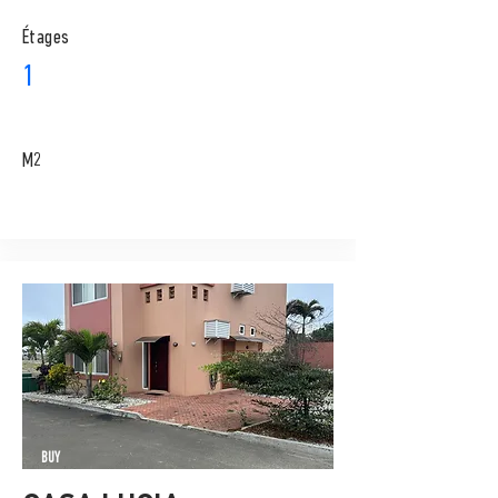
​Étages
1
M2
BUY