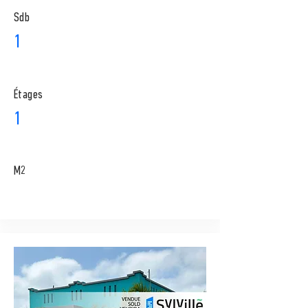
Sdb
1
​Étages
1
M2