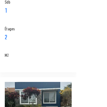
Sdb
1
​Étages
2
M2