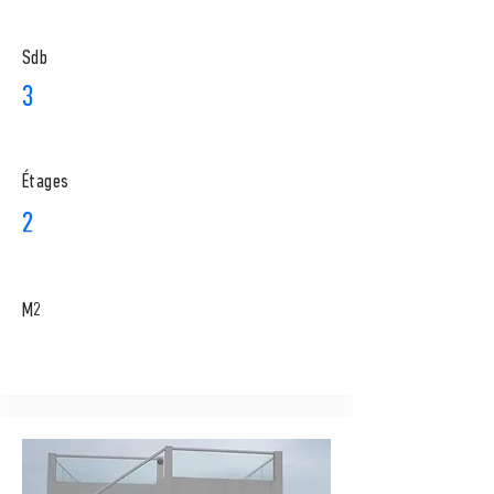
Sdb
3
​Étages
2
M2