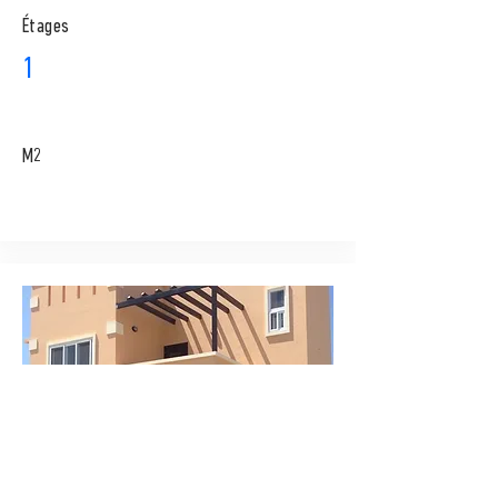
​Étages
1
M2
RENT