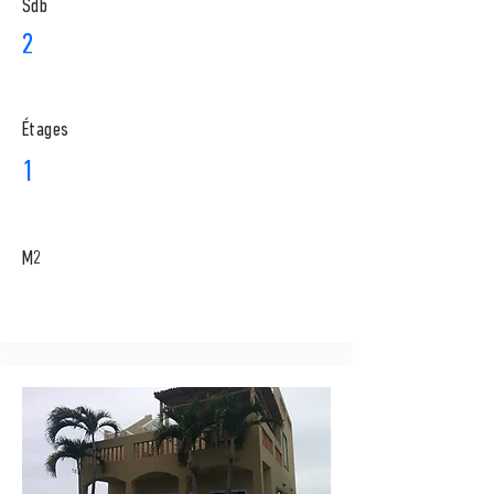
Sdb
2
​Étages
1
M2