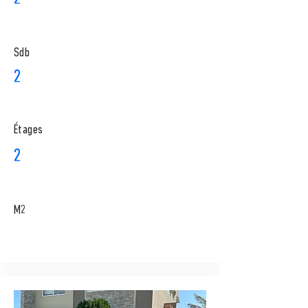
Sdb
2
​Étages
2
M2