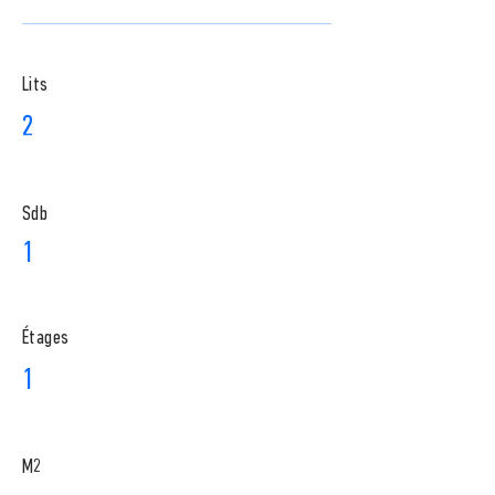
Lits
2
Sdb
1
​Étages
1
M2