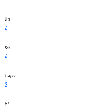
Lits
4
Sdb
4
​Étages
2
M2