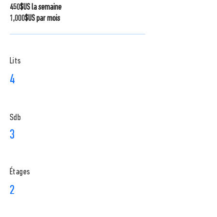
450$US la semaine
1,000$US par mois
Lits
4
Sdb
3
​Étages
2