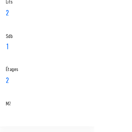
Lits
2
Sdb
1
​Étages
2
M2