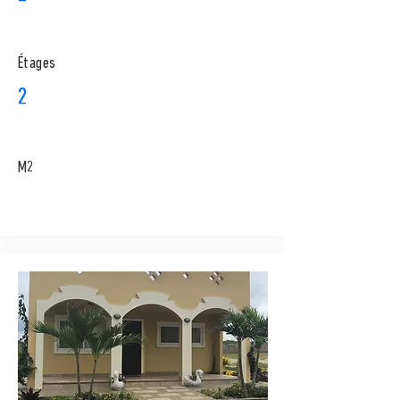
​Étages
2
M2