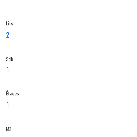
Lits
2
Sdb
1
​Étages
1
M2