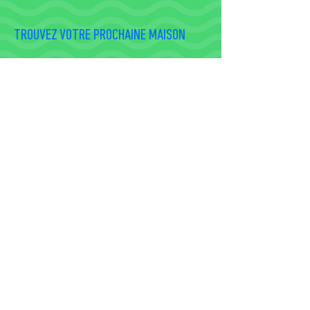
TROUVEZ VOTRE PROCHAINE MAISON
Si vous ne trouvez pas sur le site
ce dont vous avez besoin, mettez-
moi au déﬁ svp. Cela fait parti de
mon essence de toujours
m’améliorer et améliorer mes
services.
NOUS CONTACTER