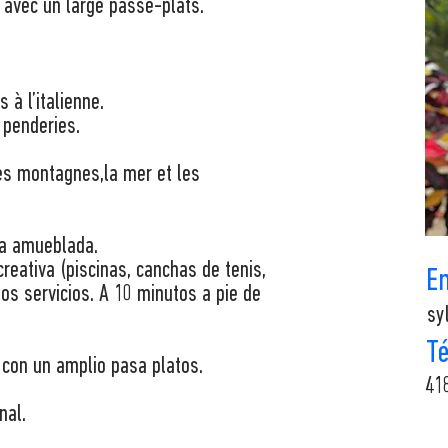
 avec un large passe-plats.
 à l’italienne.
 penderies.
es montagnes,la mer et les
a amueblada.
reativa (piscinas, canchas de tenis,
E
los servicios. A 10 minutos a pie de
sy
T
con un amplio pasa platos.
41
nal.