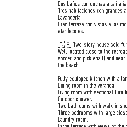
Dos baños con duchas a la italia
Tres habitaciones con grandes a
Lavandería.
Gran terraza con vistas a las mo
atardeceres.
🇨🇦 Two-story house sold fur
Well located close to the recreat
soccer, and pickleball) and near
the beach.
Fully equipped kitchen with a la
Dining room in the veranda.
Living room with sectional furnit
Outdoor shower.
Two bathrooms with walk-in sh
Three bedrooms with large close
Laundry room.
Large terrace with views of the 