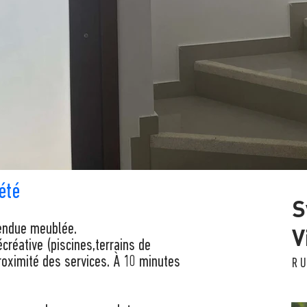
été
S
endue meublée.
V
écréative (piscines,terrains de
proximité des services. À 10 minutes
R