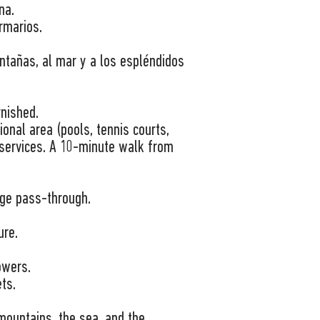
na.
rmarios.
ntañas, al mar y a los espléndidos
nished.
ional area (pools, tennis courts,
 services. A 10-minute walk from
rge pass-through.
ure.
owers.
ts.
mountains, the sea, and the