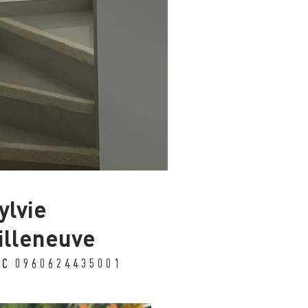
ylvie
illeneuve
UC 0960624435001