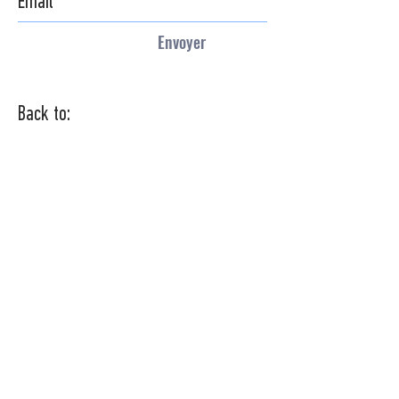
Envoyer
Back to:
All
Buy
Rent
TROUVEZ VOTRE PROCHAINE MAISON
Si vous ne trouvez pas sur le site
ce dont vous avez besoin, mettez-