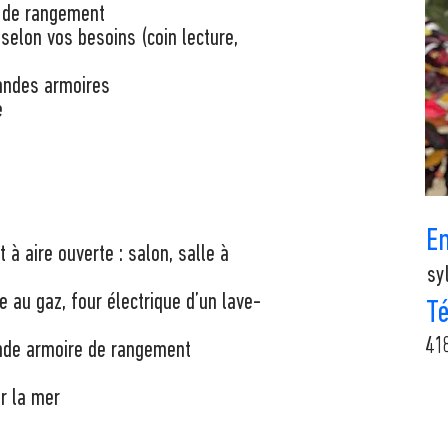
 de rangement
selon vos besoins (coin lecture,
andes armoires
e
E
à aire ouverte : salon, salle à
sy
e au gaz, four électrique d’un lave-
T
41
nde armoire de rangement
r la mer