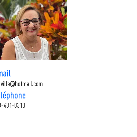
mail
lville@hotmail.com
éléphone
8-431-0310