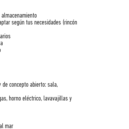
e almacenamiento
daptar según tus necesidades (rincón
arios
ra
o
de concepto abierto: sala,
s, horno eléctrico, lavavajillas y
 al mar