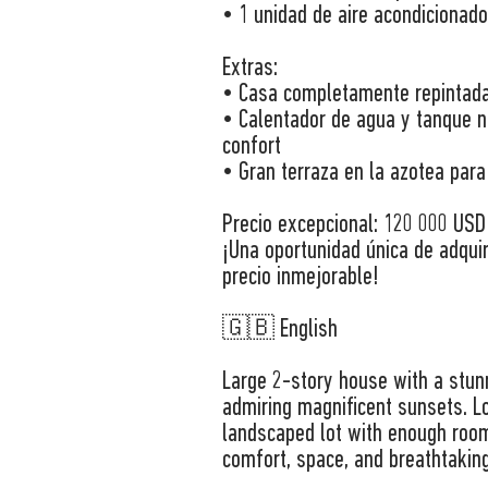
• 1 unidad de aire acondicionado
Extras:
• Casa completamente repintada 
• Calentador de agua y tanque 
confort
• Gran terraza en la azotea para
Precio excepcional: 120 000 USD
¡Una oportunidad única de adquir
precio inmejorable!
🇬🇧 English
Large 2-story house with a stunn
admiring magnificent sunsets. L
landscaped lot with enough room 
comfort, space, and breathtakin