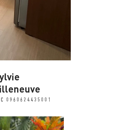
ylvie
illeneuve
UC 0960624435001