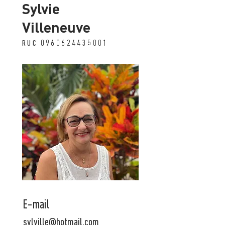
Sylvie
Villeneuve
RUC
0960624435001
E-mail
sylville@hotmail.com