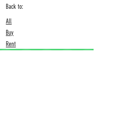
Back to:
All
Buy
Rent
FIND YOUR NEXT HOME
If you can't find what you need on
the site, please challenge me. It is
part of my essence to always
improve myself and improve my