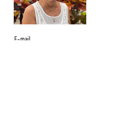
E-mail
sylville@hotmail.com
Phone
418-431-0310
Contact Agent