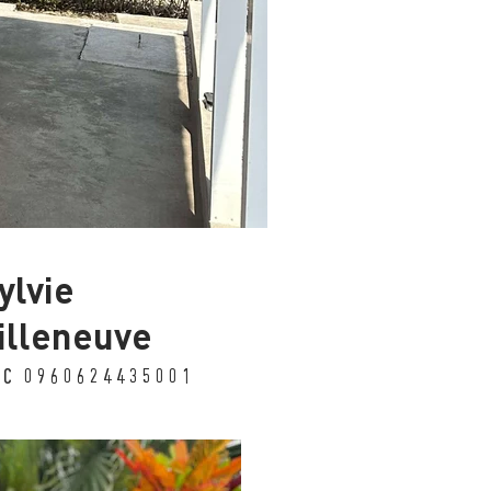
ylvie
illeneuve
UC 0960624435001