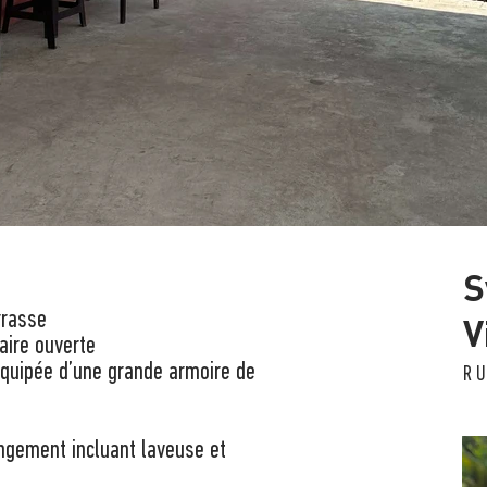
S
rrasse
V
aire ouverte
quipée d’une grande armoire de
R
angement incluant laveuse et