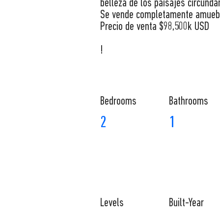
belleza de los paisajes circunda
Se vende completamente amueb
Precio de venta $98,500k USD
!
Bedrooms
Bathrooms
2
1
Levels
Built-Year