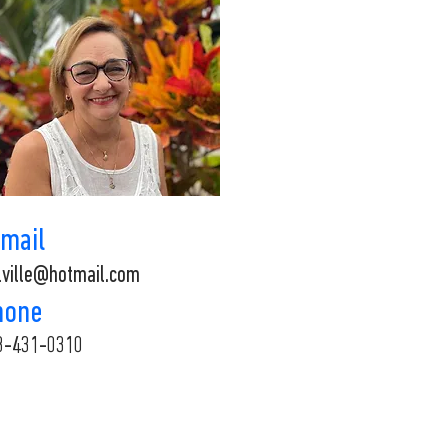
-mail
lville@hotmail.com
hone
8-431-0310