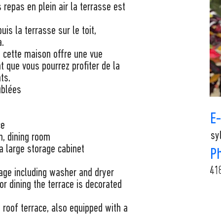
 repas en plein air la terrasse est
uis la terrasse sur le toit,
a.
, cette maison offre une vue
t que vous pourrez profiter de la
ts.
ublées
E
ce
sy
n, dining room
 large storage cabinet
P
41
rage including washer and dryer
or dining the terrace is decorated
 roof terrace, also equipped with a